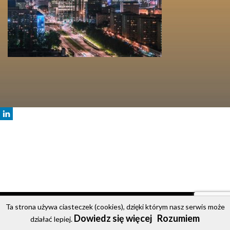
© 2020 Party Bus
Ta strona używa ciasteczek (cookies), dzięki którym nasz serwis może
Dowiedz się więcej
Rozumiem
Strona główna
Oferta
Cennik
Galeria
Kontakt
działać lepiej.