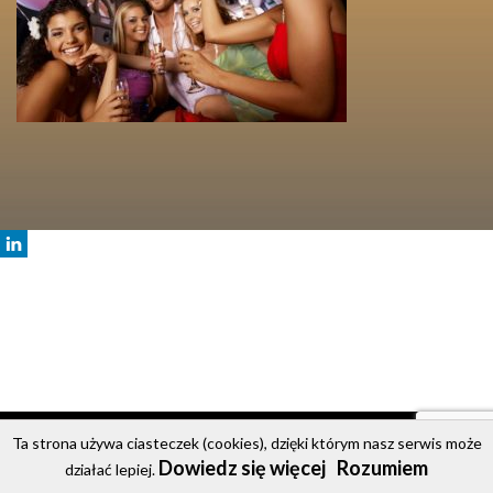
© 2020 Party Bus
Ta strona używa ciasteczek (cookies), dzięki którym nasz serwis może
Dowiedz się więcej
Rozumiem
Strona główna
Oferta
Cennik
Galeria
Kontakt
działać lepiej.