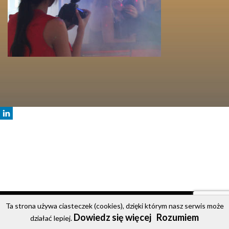
© 2020 Party Bus
Ta strona używa ciasteczek (cookies), dzięki którym nasz serwis może
Dowiedz się więcej
Rozumiem
Strona główna
Oferta
Cennik
Galeria
Kontakt
działać lepiej.