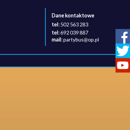
Dane kontaktowe
502 563 283
692 039 887
partybus@op.pl