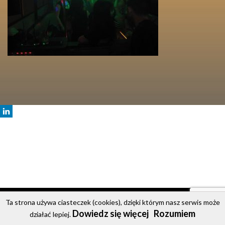
© 2020 Party Bus
Ta strona używa ciasteczek (cookies), dzięki którym nasz serwis może
Dowiedz się więcej
Rozumiem
Strona główna
Oferta
Cennik
Galeria
Kontakt
działać lepiej.