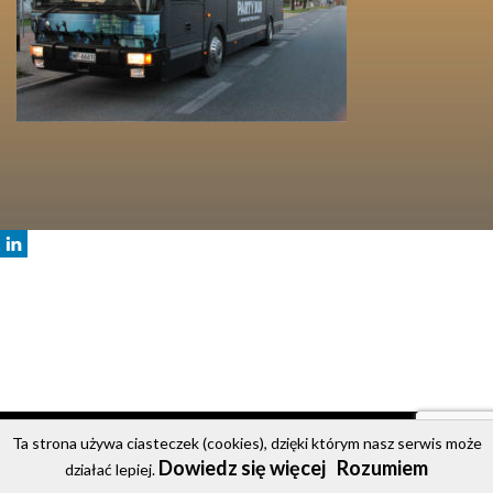
© 2020 Party Bus
Ta strona używa ciasteczek (cookies), dzięki którym nasz serwis może
Dowiedz się więcej
Rozumiem
Strona główna
Oferta
Cennik
Galeria
Kontakt
działać lepiej.