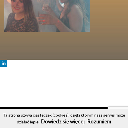
© 2020 Party Bus
Ta strona używa ciasteczek (cookies), dzięki którym nasz serwis może
Dowiedz się więcej
Rozumiem
Strona główna
Oferta
Cennik
Galeria
Kontakt
działać lepiej.