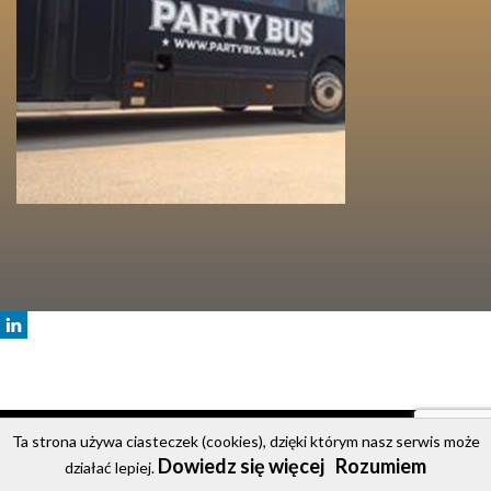
© 2020 Party Bus
Ta strona używa ciasteczek (cookies), dzięki którym nasz serwis może
Dowiedz się więcej
Rozumiem
Strona główna
Oferta
Cennik
Galeria
Kontakt
działać lepiej.