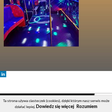
© 2020 Party Bus
Ta strona używa ciasteczek (cookies), dzięki którym nasz serwis może
Dowiedz się więcej
Rozumiem
Strona główna
Oferta
Cennik
Galeria
Kontakt
działać lepiej.