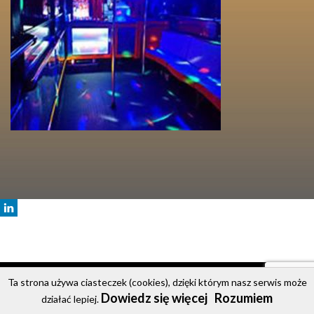
© 2020 Party Bus
Ta strona używa ciasteczek (cookies), dzięki którym nasz serwis może
Dowiedz się więcej
Rozumiem
Strona główna
Oferta
Cennik
Galeria
Kontakt
działać lepiej.