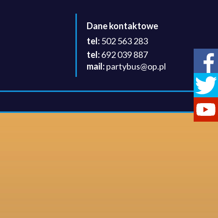
Dane kontaktowe
502 563 283
692 039 887
partybus@op.pl