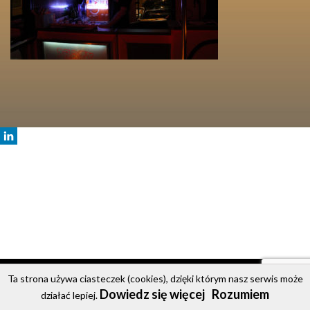
© 2020 Party Bus
Ta strona używa ciasteczek (cookies), dzięki którym nasz serwis może
Dowiedz się więcej
Rozumiem
Strona główna
Oferta
Cennik
Galeria
Kontakt
działać lepiej.