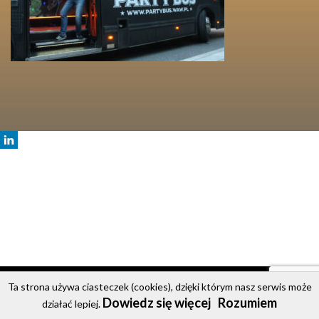
© 2020 Party Bus
Ta strona używa ciasteczek (cookies), dzięki którym nasz serwis może
Dowiedz się więcej
Rozumiem
Strona główna
Oferta
Cennik
Galeria
Kontakt
działać lepiej.