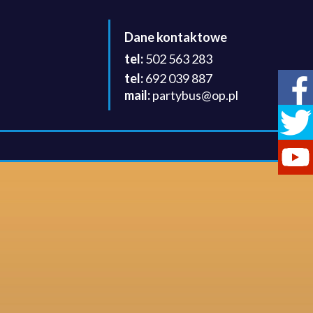
Dane kontaktowe
502 563 283
692 039 887
partybus@op.pl