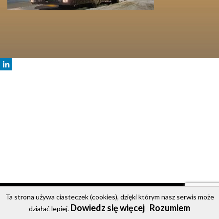
© 2020 Party Bus
Ta strona używa ciasteczek (cookies), dzięki którym nasz serwis może
Dowiedz się więcej
Rozumiem
Strona główna
Oferta
Cennik
Galeria
Kontakt
działać lepiej.