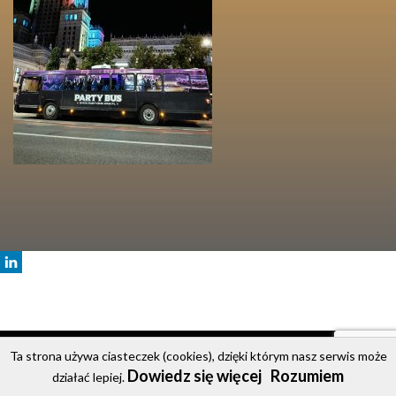
© 2020 Party Bus
Ta strona używa ciasteczek (cookies), dzięki którym nasz serwis może
Dowiedz się więcej
Rozumiem
Strona główna
Oferta
Cennik
Galeria
Kontakt
działać lepiej.